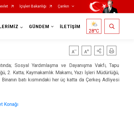
evlet
İçişleri Bakanlığı
Çankırı
LERİMİZ
GÜNDEM
İLETİŞİM
28
°C
katında; Sosyal Yardımlaşma ve Dayanışma Vakfı, Tapu
ğü, 2. Katta; Kaymakamlık Makamı, Yazı İşleri Müdürlüğü,
 Binanın batı kısmındaki her üç katta da Çerkeş Adliyesi
Korgun
Kurşunlu
Orta
Şabanözü