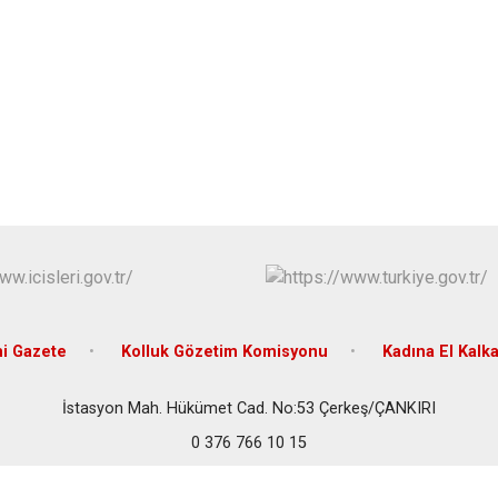
Ilgaz
Kızılırmak
i Gazete
Kolluk Gözetim Komisyonu
Kadına El Kalk
İstasyon Mah. Hükümet Cad. No:53 Çerkeş/ÇANKIRI
0 376 766 10 15