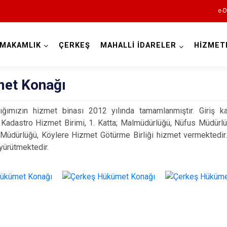
e-D
YMAKAMLIK
ÇERKEŞ
MAHALLİ İDARELER
HİZMET
Çankırı
et Konağı
ğımızın hizmet binası 2012 yılında tamamlanmıştır. Giriş 
Kadastro Hizmet Birimi, 1. Katta; Malmüdürlüğü, Nüfus Müdürlü
Müdürlüğü, Köylere Hizmet Götürme Birliği hizmet vermektedir.
 yürütmektedir.
Atkaracalar
Bayramören
Çerkeş
Eldivan